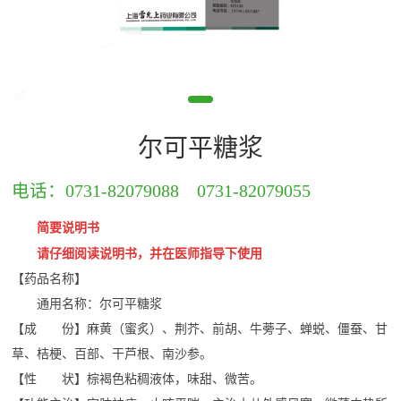
尔可平糖浆
电话：
0731-82079088
0731-82079055
简要说明书
请仔细阅读说明书，并在医师指导下使用
【药品名称】
通用名称：尔可平糖浆
【成 份】麻黄（蜜炙）、荆芥、前胡、牛蒡子、蝉蜕、僵蚕
、
甘
草、桔梗、百部、干芦根、南沙参。
【性 状】棕褐色粘稠液体，味甜、微苦。