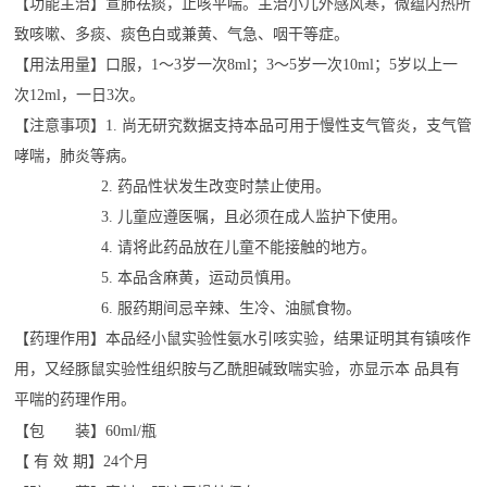
【功能主治】宣肺祛痰，止咳平喘。主治小儿外感风寒，微蕴内热所
致咳嗽、多痰、痰色白或兼黄、气急、咽干等症。
【用法用量】口服，1～3岁一次8ml；3～5岁一次10ml；5岁以上一
次12ml，一日3次。
【注意事项】
1.
尚无研究数据支持本品可用于慢性支气管炎，支气管
哮喘，肺炎等病。
2.
药品性状发生改变时禁止使用。
3.
儿童应遵医嘱，且必须在成人监护下使用。
4.
请将此药品放在儿童不能接触的地方。
5.
本品含麻黄，运动员慎用。
6
.
服药期间忌辛辣、生冷、油腻食物。
【药理作用】本品经小鼠实验性氨水引咳实验，结果证明其有镇咳作
用，又经豚鼠实验性组织胺与乙酰胆碱致喘实验，亦显
示本
品具有
平喘的药理作用。
【包 装】60ml/瓶
【 有 效 期】24个月